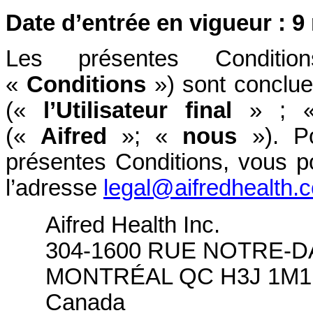
Date d’entrée en vigueur : 9
Les présentes Conditions
«
Conditions
») sont concluen
(«
l’Utilisateur final
» ; 
(«
Aifred
»; «
nous
»). Po
présentes Conditions, vous p
l’adresse
legal@aifredhealth.
Aifred Health Inc.
304-1600 RUE NOTRE-
MONTRÉAL QC H3J 1M1
Canada